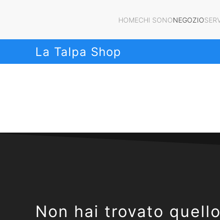
HOME
CHI SONO
NEGOZIO
SERV
La Talpa Shop
Non hai trovato quell