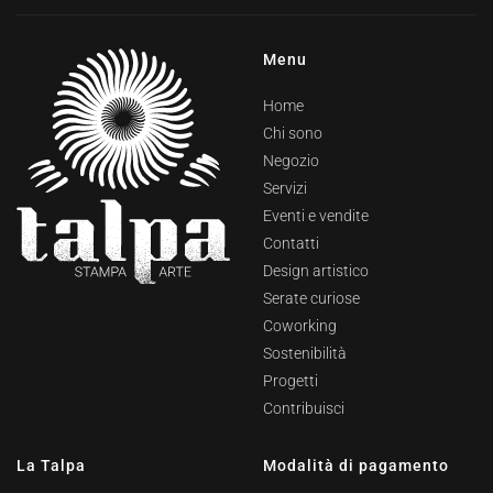
Menu
Home
Chi sono
Negozio
Servizi
Eventi e vendite
Contatti
Design artistico
Serate curiose
Coworking
Sostenibilità
Progetti
Contribuisci
La Talpa
Modalità di pagamento