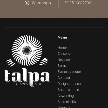
Whataspp
+ 39 0510082706
Menu
Home
Chi sono
Negozio
Servizi
Eventi e vendite
Contatti
Design artistico
Serate curiose
Coworking
Sostenibilità
Progetti