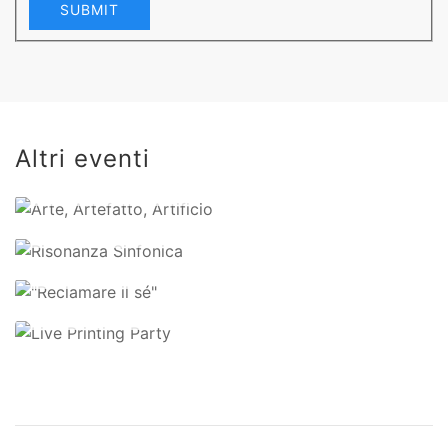
SUBMIT
Arte,
Artefatto,
Artificio
Altri eventi
Risonanza
"Reclamare
22 February 2024
Sinfonica
il sé"
Live
18 October 2023
Printing
14 March
2023
Party
14 March 2023