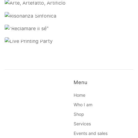
il sé"
Live
18 October 2023
Printing
14 March
2023
Party
14 March 2023
Menu
Home
Who I am
Shop
Services
Events and sales