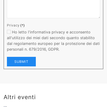
Privacy
(*)
Ho letto l'informativa privacy e acconsento
all'utilizzo dei miei dati secondo quanto stabilito
dal regolamento europeo per la protezione dei dati
personali n. 679/2016, GDPR.
SUBMIT
Arte,
Artefatto,
Artificio
Altri eventi
Risonanza
"Reclamare
22 February 2024
Sinfonica